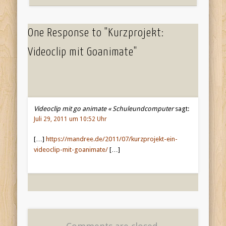
One Response to "Kurzprojekt:
Videoclip mit Goanimate"
Videoclip mit go animate « Schuleundcomputer
sagt:
Juli 29, 2011 um 10:52 Uhr
[…]
https://mandree.de/2011/07/kurzprojekt-ein-
videoclip-mit-goanimate/
[…]