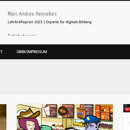
Marc-Andree Hennekes
Lehrkräftepreis 2023 | Experte für digitale Bildung
Publikationen
33 Ideen digitale Medien Englisch - step-by-step
webcoach. Recherche im
HT
ÜBER/IMPRESSUM
Leseprobe hier:
Bildersuche
webcoach. Lehrerband
focus Schule Nr 5, S.52 Interview
'Stop Motion Filme im Unterricht' in 'Web 2.0 im Fremdsprachenunterricht