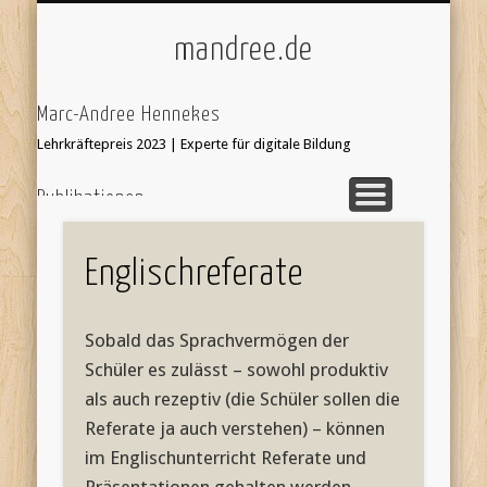
ÜBER/IMPRESSUM
UNTERRICHT
KI & SCHULE
STARTSEITE
mandree.de
Marc-Andree Hennekes
Lehrkräftepreis 2023 | Experte für digitale Bildung
Publikationen
33 Ideen digitale Medien Englisch - step-by-step
webcoach.
Recherche im Internet
Englischreferate
Leseprobe hier:
Bildersuche
webcoach. Lehrerband
Sobald das Sprachvermögen der
focus Schule Nr 5, S.52 Interview
Schüler es zulässt – sowohl produktiv
'Stop Motion Filme im Unterricht' in 'Web 2.0 im
als auch rezeptiv (die Schüler sollen die
Fremdsprachenunterricht'
Referate ja auch verstehen) – können
im Englischunterricht Referate und