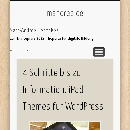
ÜBER/IMPRESSUM
UNTERRICHT
KI & SCHULE
STARTSEITE
mandree.de
Marc-Andree Hennekes
Lehrkräftepreis 2023 | Experte für digitale Bildung
Publikationen
33 Ideen digitale Medien Englisch - step-by-step
webcoach.
Recherche im Internet
4 Schritte bis zur
Leseprobe hier:
Bildersuche
webcoach. Lehrerband
Information: iPad
focus Schule Nr 5, S.52 Interview
'Stop Motion Filme im Unterricht' in 'Web 2.0 im
Themes für WordPress
Fremdsprachenunterricht'