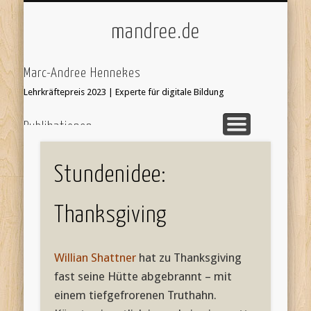
ÜBER/IMPRESSUM
UNTERRICHT
KI & SCHULE
STARTSEITE
mandree.de
Marc-Andree Hennekes
Lehrkräftepreis 2023 | Experte für digitale Bildung
Publikationen
33 Ideen digitale Medien Englisch - step-by-step
webcoach.
Recherche im Internet
Stundenidee:
Leseprobe hier:
Bildersuche
webcoach. Lehrerband
Thanksgiving
focus Schule Nr 5, S.52 Interview
'Stop Motion Filme im Unterricht' in 'Web 2.0 im
Willian Shattner
hat zu Thanksgiving
Fremdsprachenunterricht'
fast seine Hütte abgebrannt – mit
einem tiefgefrorenen Truthahn.