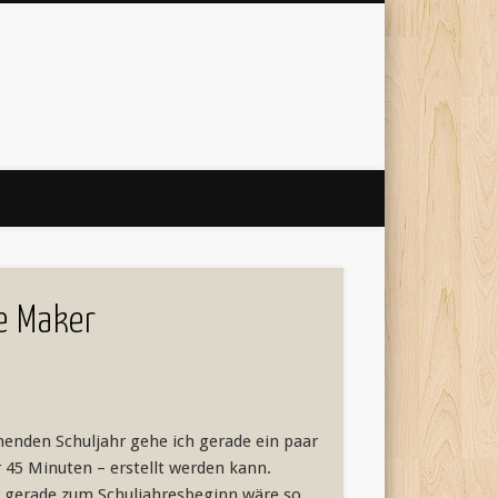
 Internet
'
e Maker
menden Schuljahr gehe ich gerade ein paar
r 45 Minuten – erstellt werden kann.
er gerade zum Schuljahresbeginn wäre so