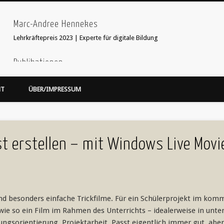
Marc-Andree Hennekes
Lehrkräftepreis 2023 | Experte für digitale Bildung
Publikationen
33 Ideen digitale Medien Englisch - step-by-step
webcoach. Recherche im
HT
ÜBER/IMPRESSUM
Leseprobe hier:
Bildersuche
webcoach. Lehrerband
focus Schule Nr 5, S.52 Interview
'Stop Motion Filme im Unterricht' in 'Web 2.0 im Fremdsprachenunterricht
st erstellen – mit Windows Live Movi
d besonders einfache Trickfilme. Für ein Schülerprojekt im kom
wie so ein Film im Rahmen des Unterrichts – idealerweise in unte
ngsorientierung, Projektarbeit. Passt eigentlich immer gut, ab