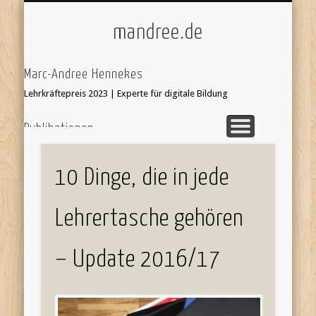
ÜBER/IMPRESSUM
UNTERRICHT
KI & SCHULE
STARTSEITE
mandree.de
Marc-Andree Hennekes
Lehrkräftepreis 2023 | Experte für digitale Bildung
Publikationen
33 Ideen digitale Medien Englisch - step-by-step
webcoach.
Recherche im Internet
10 Dinge, die in jede
Leseprobe hier:
Bildersuche
webcoach. Lehrerband
Lehrertasche gehören
focus Schule Nr 5, S.52 Interview
'Stop Motion Filme im Unterricht' in 'Web 2.0 im
– Update 2016/17
Fremdsprachenunterricht'