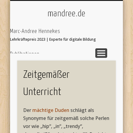
ÜBER/IMPRESSUM
UNTERRICHT
KI & SCHULE
STARTSEITE
mandree.de
Marc-Andree Hennekes
Lehrkräftepreis 2023 | Experte für digitale Bildung
Publikationen
33 Ideen digitale Medien Englisch - step-by-step
webcoach.
Recherche im Internet
Zeitgemäßer
Leseprobe hier:
Bildersuche
webcoach. Lehrerband
Unterricht
focus Schule Nr 5, S.52 Interview
'Stop Motion Filme im Unterricht' in 'Web 2.0 im
Der
mächtige Duden
schlägt als
Fremdsprachenunterricht'
Synonyme für zeitgemäß solche Perlen
vor wie „hip“, „in“, „trendy“,