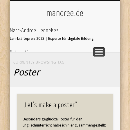
ÜBER/IMPRESSUM
UNTERRICHT
KI & SCHULE
STARTSEITE
mandree.de
Marc-Andree Hennekes
Lehrkräftepreis 2023 | Experte für digitale Bildung
Publikationen
33 Ideen digitale Medien Englisch - step-by-step
webcoach.
CURRENTLY BROWSING TAG
Recherche im Internet
Poster
Leseprobe hier:
Bildersuche
webcoach. Lehrerband
focus Schule Nr 5, S.52 Interview
'Stop Motion Filme im Unterricht' in 'Web 2.0 im
„Let’s make a poster“
Fremdsprachenunterricht'
Besonders geglückte Poster für den
Englischunterricht habe ich hier zusammengestellt: