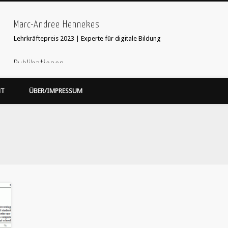
Marc-Andree Hennekes
Lehrkräftepreis 2023 | Experte für digitale Bildung
Publikationen
33 Ideen digitale Medien Englisch - step-by-step
webcoach. Recherche im
HT
ÜBER/IMPRESSUM
Leseprobe hier:
Bildersuche
webcoach. Lehrerband
focus Schule Nr 5, S.52 Interview
'Stop Motion Filme im Unterricht' in 'Web 2.0 im Fremdsprachenunterricht