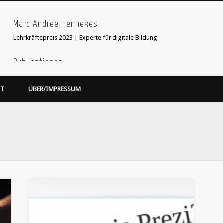
Marc-Andree Hennekes
Lehrkräftepreis 2023 | Experte für digitale Bildung
Publikationen
33 Ideen digitale Medien Englisch - step-by-step
webcoach. Recherche im
HT
ÜBER/IMPRESSUM
Leseprobe hier:
Bildersuche
webcoach. Lehrerband
focus Schule Nr 5, S.52 Interview
'Stop Motion Filme im Unterricht' in 'Web 2.0 im Fremdsprachenunterricht