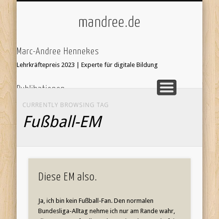
ÜBER/IMPRESSUM
UNTERRICHT
KI & SCHULE
STARTSEITE
mandree.de
Marc-Andree Hennekes
Lehrkräftepreis 2023 | Experte für digitale Bildung
Publikationen
33 Ideen digitale Medien Englisch - step-by-step
webcoach.
CURRENTLY BROWSING TAG
Recherche im Internet
Fußball-EM
Leseprobe hier:
Bildersuche
webcoach. Lehrerband
focus Schule Nr 5, S.52 Interview
'Stop Motion Filme im Unterricht' in 'Web 2.0 im
Diese EM also.
Fremdsprachenunterricht'
Ja, ich bin kein Fußball-Fan. Den normalen
Bundesliga-Alltag nehme ich nur am Rande wahr,