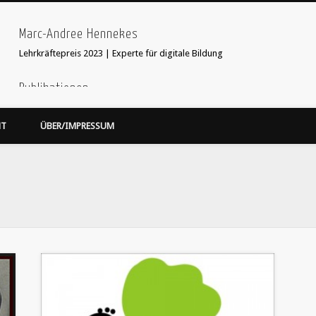
Marc-Andree Hennekes
Lehrkräftepreis 2023 | Experte für digitale Bildung
Publikationen
33 Ideen digitale Medien Englisch - step-by-step
webcoach. Recherche im
HT
ÜBER/IMPRESSUM
Leseprobe hier:
Bildersuche
webcoach. Lehrerband
focus Schule Nr 5, S.52 Interview
'Stop Motion Filme im Unterricht' in 'Web 2.0 im Fremdsprachenunterricht