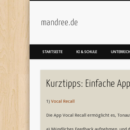
mandree.de
STARTSEITE
KI & SCHULE
UNTERRIC
Kurztipps: Einfache App
1)
Vocal Recall
Die App Vocal Recall ermöglicht es, Tona
a) Mündliches Feedback aufnehmen, und der