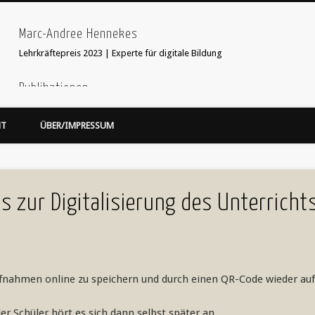
Marc-Andree Hennekes
Lehrkräftepreis 2023 | Experte für digitale Bildung
Publikationen
33 Ideen digitale Medien Englisch - step-by-step
webcoach. Recherche im
HT
ÜBER/IMPRESSUM
Leseprobe hier:
Bildersuche
webcoach. Lehrerband
focus Schule Nr 5, S.52 Interview
'Stop Motion Filme im Unterricht' in 'Web 2.0 im Fremdsprachenunterricht
s zur Digitalisierung des Unterricht
ufnahmen online zu speichern und durch einen QR-Code wieder au
 Schüler hört es sich dann selbst später an.