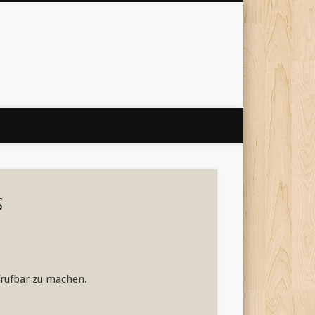
 Internet
'
s
frufbar zu machen.