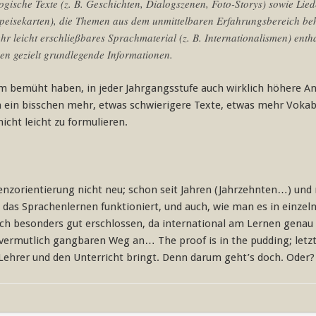
ogische Texte (z. B. Geschichten, Dialogszenen, Foto-Storys) sowie Lie
Speisekarten), die Themen aus dem unmittelbaren Erfahrungsbereich beh
r leicht erschließbares Sprachmaterial (z. B. Internationalismen) entha
 gezielt grundlegende Informationen.
rum bemüht haben, in jeder Jahrgangsstufe auch wirklich höhere A
 ein bisschen mehr, etwas schwierigere Texte, etwas mehr Vokab
icht leicht zu formulieren.
enzorientierung nicht neu; schon seit Jahren (Jahrzehnten…) und 
das Sprachenlernen funktioniert, und auch, wie man es in einzeln
lich besonders gut erschlossen, da international am Lernen genau 
n vermutlich gangbaren Weg an… The proof is in the pudding; letzt
 Lehrer und den Unterricht bringt. Denn darum geht’s doch. Oder?