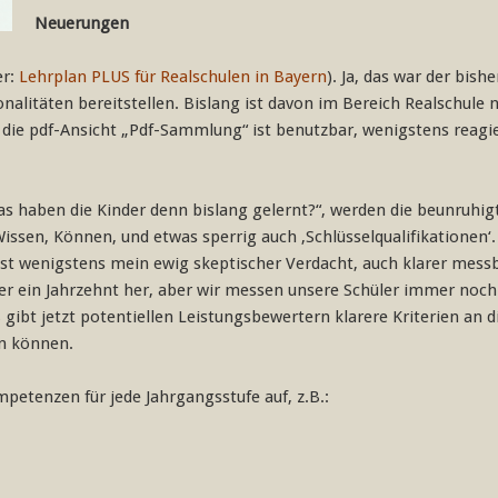
Neuerungen
er:
Lehrplan PLUS für Realschulen in Bayern
). Ja, das war der bis
alitäten bereitstellen. Bislang ist davon im Bereich Realschule no
 die pdf-Ansicht „Pdf-Sammlung“ ist benutzbar, wenigstens reagie
s haben die Kinder denn bislang gelernt?“, werden die beunruhigte
sen, Können, und etwas sperrig auch ‚Schlüsselqualifikationen‘. J
t wenigstens mein ewig skeptischer Verdacht, auch klarer messb
er ein Jahrzehnt her, aber wir messen unsere Schüler immer noch
ibt jetzt potentiellen Leistungsbewertern klarere Kriterien an di
en können.
etenzen für jede Jahrgangsstufe auf, z.B.: