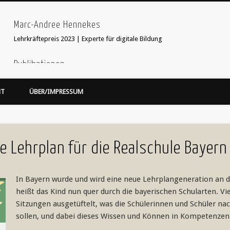
Marc-Andree Hennekes
Lehrkräftepreis 2023 | Experte für digitale Bildung
Publikationen
33 Ideen digitale Medien Englisch - step-by-step
webcoach. Recherche im
HT
ÜBER/IMPRESSUM
Leseprobe hier:
Bildersuche
webcoach. Lehrerband
focus Schule Nr 5, S.52 Interview
'Stop Motion Filme im Unterricht' in 'Web 2.0 im Fremdsprachenunterricht
e Lehrplan für die Realschule Bayern
In Bayern wurde und wird eine neue Lehrplangeneration an d
heißt das Kind nun quer durch die bayerischen Schularten. V
Sitzungen ausgetüftelt, was die Schülerinnen und Schüler n
sollen, und dabei dieses Wissen und Können in Kompetenze