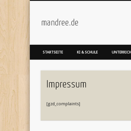
mandree.de
STARTSEITE
KI & SCHULE
UNTERRIC
Impressum
[gzd_complaints]