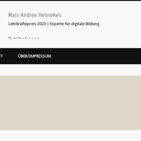
Marc-Andree Hennekes
Lehrkräftepreis 2023 | Experte für digitale Bildung
Publikationen
33 Ideen digitale Medien Englisch - step-by-step
webcoach. Recherche im
HT
ÜBER/IMPRESSUM
Leseprobe hier:
Bildersuche
webcoach. Lehrerband
focus Schule Nr 5, S.52 Interview
'Stop Motion Filme im Unterricht' in 'Web 2.0 im Fremdsprachenunterricht