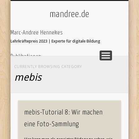
ÜBER/IMPRESSUM
UNTERRICHT
KI & SCHULE
STARTSEITE
mandree.de
Marc-Andree Hennekes
Lehrkräftepreis 2023 | Experte für digitale Bildung
Publikationen
33 Ideen digitale Medien Englisch - step-by-step
webcoach.
CURRENTLY BROWSING CATEGORY
Recherche im Internet
mebis
Leseprobe hier:
Bildersuche
webcoach. Lehrerband
focus Schule Nr 5, S.52 Interview
'Stop Motion Filme im Unterricht' in 'Web 2.0 im
mebis-Tutorial 8: Wir machen
Fremdsprachenunterricht'
eine Foto-Sammlung