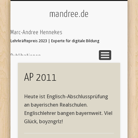
ÜBER/IMPRESSUM
UNTERRICHT
KI & SCHULE
STARTSEITE
mandree.de
Marc-Andree Hennekes
Lehrkräftepreis 2023 | Experte für digitale Bildung
Publikationen
33 Ideen digitale Medien Englisch - step-by-step
webcoach.
Recherche im Internet
AP 2011
Leseprobe hier:
Bildersuche
webcoach. Lehrerband
Heute ist Englisch-Abschlussprüfung
focus Schule Nr 5, S.52 Interview
an bayerischen Realschulen.
'Stop Motion Filme im Unterricht' in 'Web 2.0 im
Englischlehrer bangen bayernweit. Viel
Fremdsprachenunterricht'
Glück, boyzngrlz!