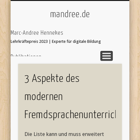
ÜBER/IMPRESSUM
UNTERRICHT
KI & SCHULE
STARTSEITE
mandree.de
Marc-Andree Hennekes
Lehrkräftepreis 2023 | Experte für digitale Bildung
Publikationen
33 Ideen digitale Medien Englisch - step-by-step
webcoach.
Recherche im Internet
3 Aspekte des
Leseprobe hier:
Bildersuche
webcoach. Lehrerband
modernen
focus Schule Nr 5, S.52 Interview
'Stop Motion Filme im Unterricht' in 'Web 2.0 im
Fremdsprachenunterrichts
Fremdsprachenunterricht'
Die Liste kann und muss erweitert