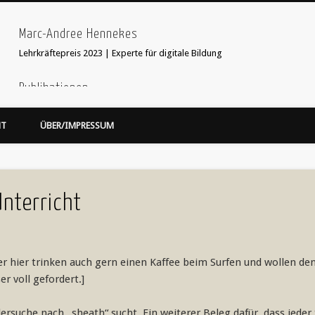
Marc-Andree Hennekes
Lehrkräftepreis 2023 | Experte für digitale Bildung
Publikationen
33 Ideen digitale Medien Englisch - step-by-step
webcoach. Recherche im
HT
ÜBER/IMPRESSUM
Leseprobe hier:
Bildersuche
webcoach. Lehrerband
focus Schule Nr 5, S.52 Interview
'Stop Motion Filme im Unterricht' in 'Web 2.0 im Fremdsprachenunterricht
Unterricht
eser hier trinken auch gern einen Kaffee beim Surfen und wollen den
er voll gefordert.]
ersuche nach „sheath“ sucht. Ein weiterer Beleg dafür, dass jede